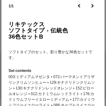
1
/
1
とにかく始めてみたい方、色のバランス良く様々
な色を選びたい方、ギフトを贈りたい方などにび
ったりなセットが豊富なラインナップ。
リキテックス
ソフトタイプ - 伝統色
学校の美術授業で採用されているセットも。
36色セットB
下のラインナップをご覧ください。
ソフトタイプのセット。彩り豊かな36色セットで
48
す。
Set contents
SETS
003:ミディアムマゼンタ • 072:パーマネントアリザ
リンクリムソンヒュー • 129:キナクリドンクリムソ
Filter by
ン • 130:キナクリドンレッドオレンジ • 152:ピロー
ルオレンジ • 012:カドミウムレッドライト • 176:カ
ドミウムフリーイエローミディアム • 177:カドミウ
ムフリーイエローライト • 086:ネープルスイエロー