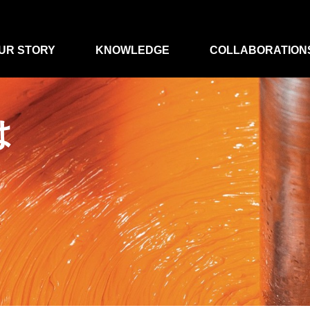
UR STORY
KNOWLEDGE
COLLABORATION
は