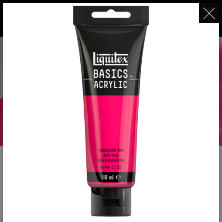
ベーシックス
ファインアート用顔料なのに、大作や日々の制
作に優しい
ワンプライス大容量アクリル絵具