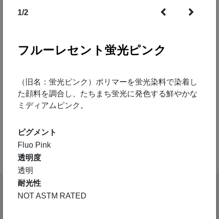
1
/
2
フルーレセント蛍光ピンク
（旧名：蛍光ピンク）ポリマーを蛍光染料で染着し
た顔料を調合し、たちまち蛍光に発色する鮮やかな
ミディアムピンク。
ピグメント
Fluo Pink
透明度
透明
耐光性
NOT ASTM RATED
特徴
テクニック