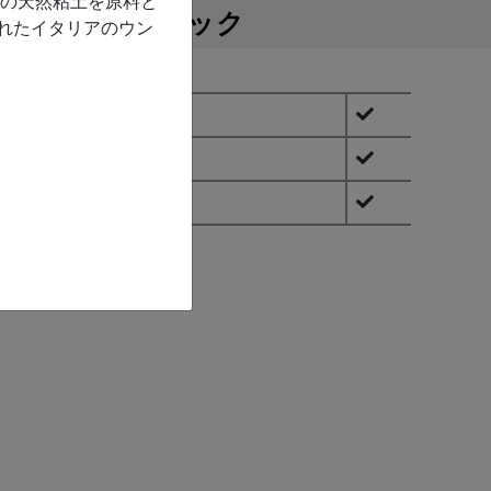
色の天然粘土を原料と
特徴
テクニック
れたイタリアのウン
fa fa-check
程度の粘度
fa fa-check
ァインアート用顔料
fa fa-check
ヤあり（サテン）