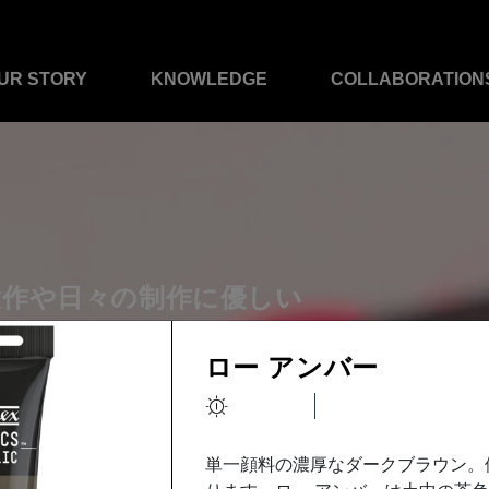
UR STORY
KNOWLEDGE
COLLABORATION
大作や日々の制作に優しい
具
ロー アンバー
単一顔料の濃厚なダークブラウン。