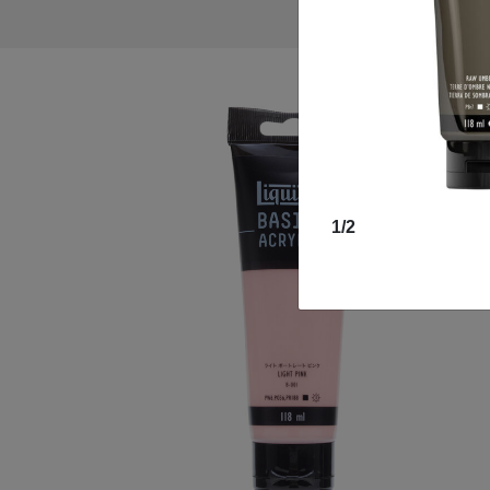
1
/
2