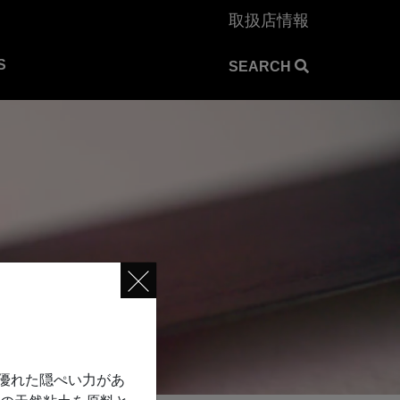
取扱店情報
S
SEARCH
優れた隠ぺい力があ