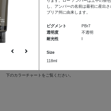
ります。ロー アンバーは土中の茶
し、アンバーの名前は最初に産出さ
ブリア州に由来します。
ベーシックスはすべての創作物に対応。
ピグメント
PBr7
中
地塗りにもスケッチにも、ありとあらゆる制作方法に
透明度
不透明
フ
お勧めです。
耐光性
I
ツ
適度な練り具合のベーシックス絵具には、アーティス
Size
トクオリティの耐光性顔料を配合し、多彩なカラーバ
リエーションが揃っています。
118ml
下のカラーチャートをご覧ください。