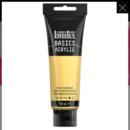
ベーシックス
ファインアート用顔料なのに、大作や日々の制
作に優しい
ワンプライス大容量アクリル絵具