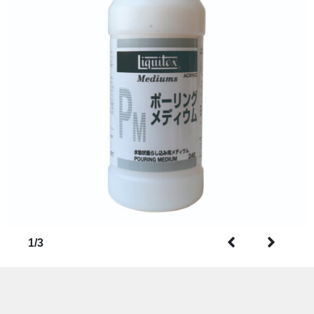
1
/
3