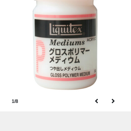
1
/
8