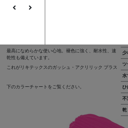
顔料濃度が最も高い絵具。フラットでマットな質感。
顔
筆ムラが出にくい。ひび割れにくい。水で薄める必要
もなし。
な
最高になめらかな使い心地。褪色に強く、耐水性、速
少
乾性も備えています。
ツ
これがリキテックスのガッシュ・アクリリック プラス
水
下のカラーチャートをご覧ください。
ひ
不
乾