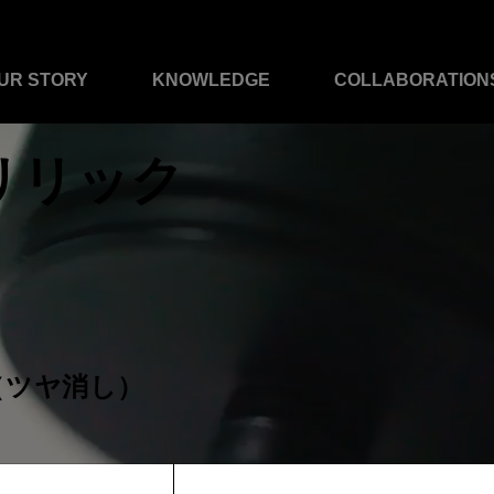
UR STORY
KNOWLEDGE
COLLABORATION
リリック
、
（ツヤ消し）