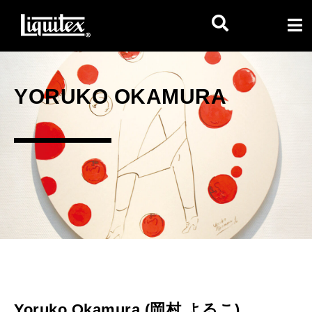
YORUKO OKAMURA
Yoruko Okamura (岡村 よるこ)