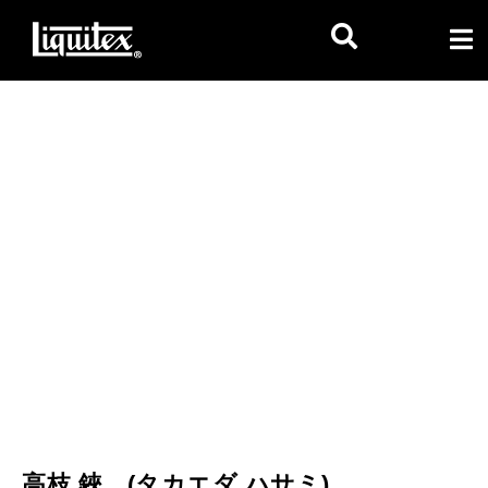
高枝鋏
高枝 鋏 (タカエダ ハサミ)