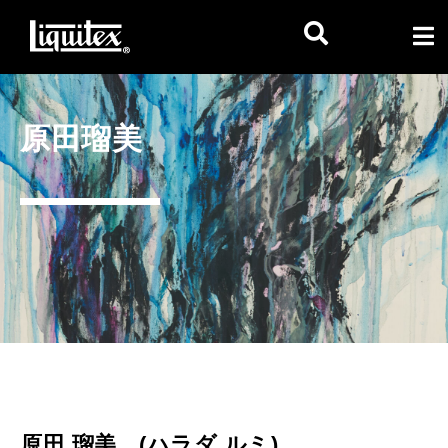
原田瑠美
原田 瑠美 (ハラダ ルミ)