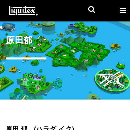
原田郁
原田 郁 (ハラダ イク)