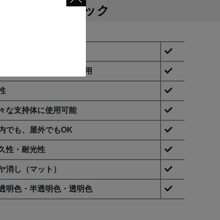
特徴
テクニック
fa fa-check
臭性
fa fa-check
ァインアート用顔料を使用
fa fa-check
性
fa fa-check
々な支持体に使用可能
fa fa-check
内でも、屋外でもOK
fa fa-check
久性・耐光性
fa fa-check
ヤ消し（マット）
fa fa-check
透明色・半透明色・透明色