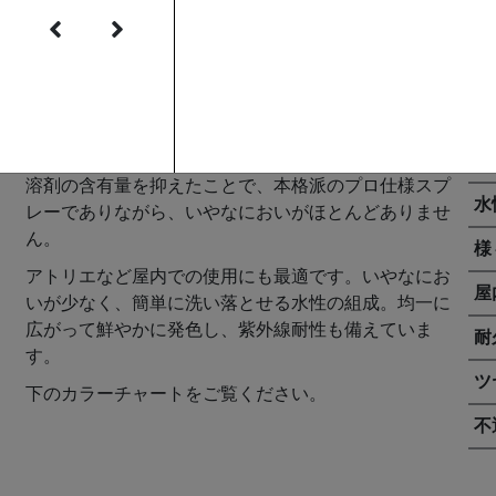
リキテックス スプレーは、アーティストクオリティの
低
耐光性顔料を使ったファインアートのためのツールで
す。通常のスプレーとは異なり、水性技術を駆使して
フ
溶剤の含有量を抑えたことで、本格派のプロ仕様スプ
水
レーでありながら、いやなにおいがほとんどありませ
ん。
様
アトリエなど屋内での使用にも最適です。いやなにお
屋
いが少なく、簡単に洗い落とせる水性の組成。均一に
広がって鮮やかに発色し、紫外線耐性も備えていま
耐
す。
ツ
下のカラーチャートをご覧ください。
不